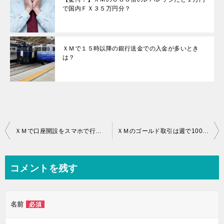
で国内ＦＸ３５万円分？
ＸＭで１５時以降の銀行送金での入金が多いとき
は？
投
ＸＭで口座開設をスマホで行って3千円をもらう方法
ＸＭのゴールド取引は週で100万円以上稼げる？
稿
ナ
コメントを残す
ビ
ゲ
名前
必須
ー