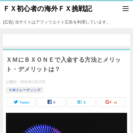
ＦＸ初心者の海外ＦＸ挑戦記
[広告] 当サイトはアフィリエイト広告を利用しています。
ＸＭにＢＸＯＮＥで入金する方法とメリッ
ト・デメリットは？
公開日：
2022年1月27日
ＸＭトレーディング
Tweet
0
0
+1