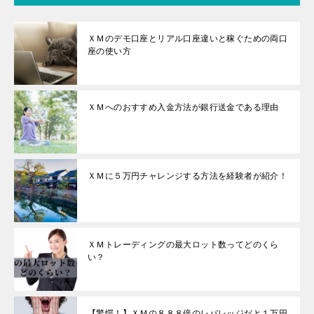
ＸＭのデモ口座とリアル口座違いと稼ぐための両口
座の使い方
ＸＭへのおすすめ入金方法が銀行送金である理由
ＸＭに５万円チャレンジする方法を経験者が紹介！
ＸＭトレーディングの最大ロット数ってどのくら
い？
【驚愕！】ＸＭの８８８倍のレバレッジだと１万円