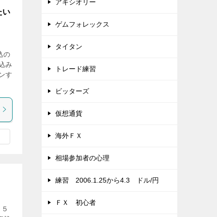
アキシオリー
たい
ゲムフォレックス
タイタン
込の
込み
トレード練習
ンす
ビッターズ
仮想通貨
海外ＦＸ
相場参加者の心理
練習 2006.1.25から4.3 ドル/円
ＦＸ 初心者
Ｔ５