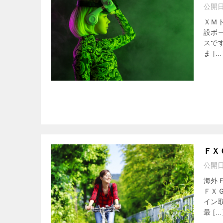
公開
ＸＭ
設ボ
スで
ま […
ＦＸ
公開
海外
ＦＸ
イン
最 […