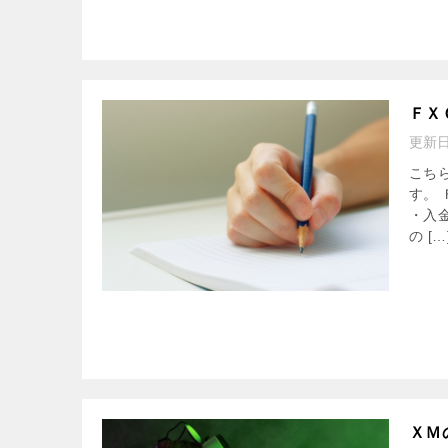
ＦＸ
更新
こち
す。
・入
の […
ＸＭ