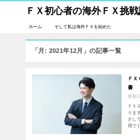
ＦＸ初心者の海外ＦＸ挑戦
ホーム
そして私は海外ＦＸを始めた
「月:
2021年12月
」の記事一覧
ＦＸ
書
更新
ＦＸ
りま
介し
用で [