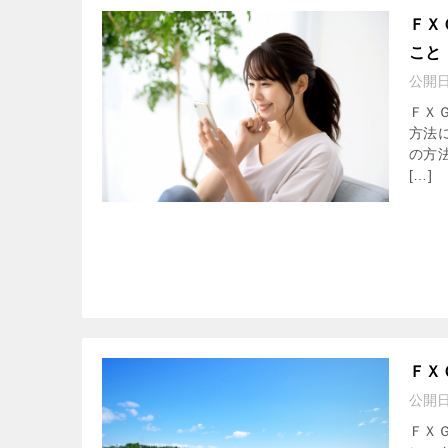
ＦＸ
こと
公開
ＦＸ
方法
の方
[…]
ＦＸ
公開
ＦＸ