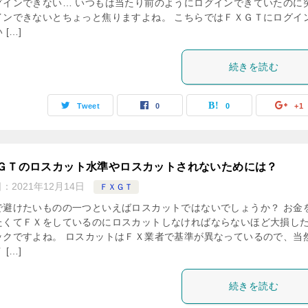
グインできない… いつもは当たり前のようにログインできていたのに
インできないとちょっと焦りますよね。 こちらではＦＸＧＴにログイ
 […]
続きを読む
Tweet
0
0
+1
ＧＴのロスカット水準やロスカットされないためには？
日：
2021年12月14日
ＦＸＧＴ
で避けたいものの一つといえばロスカットではないでしょうか？ お金
たくてＦＸをしているのにロスカットしなければならないほど大損し
ックですよね。 ロスカットはＦＸ業者で基準が異なっているので、当
 […]
続きを読む