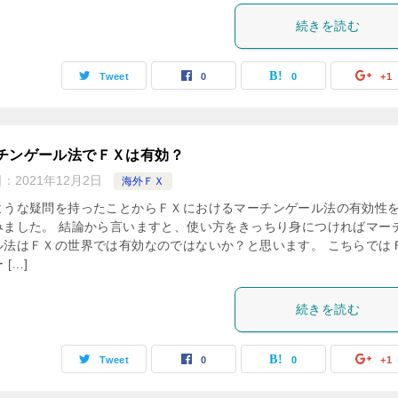
続きを読む
Tweet
0
0
+1
チンゲール法でＦＸは有効？
日：
2021年12月2日
海外ＦＸ
ような疑問を持ったことからＦＸにおけるマーチンゲール法の有効性
みました。 結論から言いますと、使い方をきっちり身につければマー
ル法はＦＸの世界では有効なのではないか？と思います。 こちらでは
 […]
続きを読む
Tweet
0
0
+1