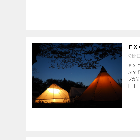
ＦＸ
公開
ＦＸ
か？
プが
[…]