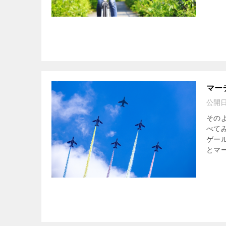
マー
公開
その
べて
ゲー
とマー