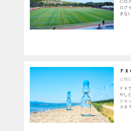
にロ
ログ
きない
ＦＸ
公開
ＦＸ
やし
ショ
ＸＧＴ