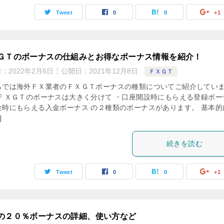
Tweet
0
0
+1
ＧＴのボーナスの仕組みとお得なボーナス情報を紹介！
日：
2022年2月6日
公開日：
2021年12月8日
ＦＸＧＴ
らでは海外ＦＸ業者のＦＸＧＴボーナスの種類についてご紹介してい
 ＦＸＧＴのボーナスは大きく分けて ・口座開設時にもらえる登録ボー
金時にもらえる入金ボーナス の２種類のボーナスがあります。 基本的
]
続きを読む
Tweet
0
0
+1
の２０％ボーナスの詳細、使い方など