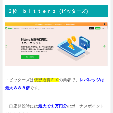
３位 ｂｉｔｔｅｒｚ（ビッターズ）
・ビッターズは
仮想通貨ＦＸ
の業者で、
レバレッジは
最大８８８倍
です。
・口座開設時には
最大で１万円分
のボーナスポイント