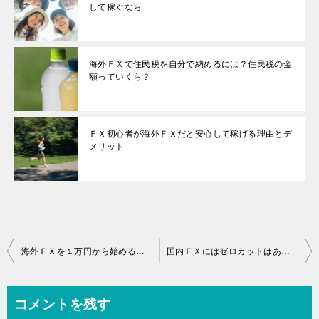
しで稼ぐなら
海外ＦＸで住民税を自分で納めるには？住民税の金
額っていくら？
ＦＸ初心者が海外ＦＸだと安心して稼げる理由とデ
メリット
投
海外ＦＸを１万円から始める場合のＦＸ会社と成功方法
国内ＦＸにはゼロカットはあるのか？
稿
ナ
コメントを残す
ビ