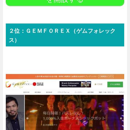
２位：ＧＥＭＦＯＲＥＸ（ゲムフォレック
ス）