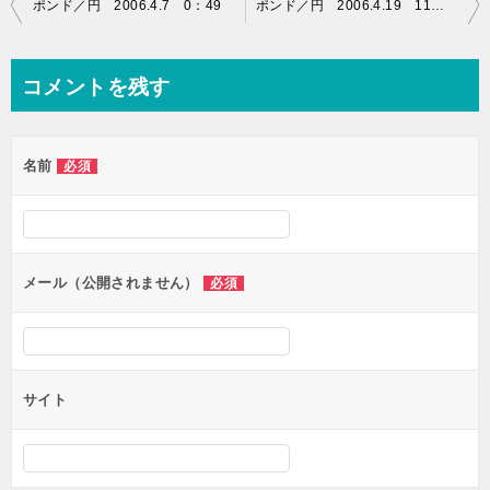
投
ポンド／円 2006.4.7 0：49
ポンド／円 2006.4.19 11：59
稿
ナ
コメントを残す
ビ
ゲ
名前
必須
ー
シ
ョ
ン
メール（公開されません）
必須
サイト