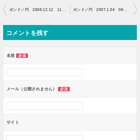
投
ポンド／円 2006.12.12 11：59
ポンド／円 2007.1.04 08：04
稿
ナ
コメントを残す
ビ
ゲ
名前
必須
ー
シ
ョ
ン
メール（公開されません）
必須
サイト