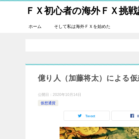
ＦＸ初心者の海外ＦＸ挑戦
ホーム
そして私は海外ＦＸを始めた
億り人（加藤将太）による仮
公開日：
2020年10月14日
仮想通貨
Tweet