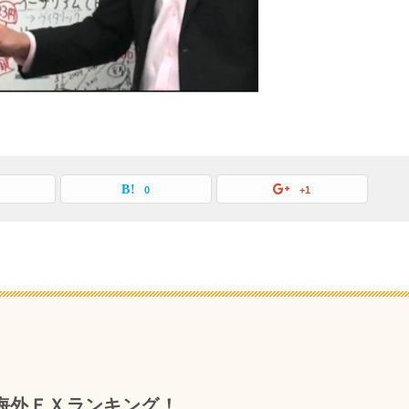
0
+1
海外ＦＸランキング！