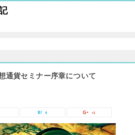
記
想通貨セミナー序章について
0
0
+1