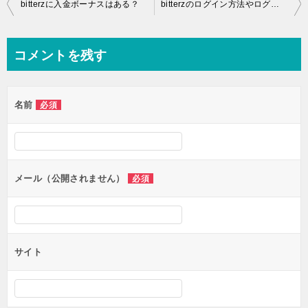
投
bitterzに入金ボーナスはある？
bitterzのログイン方法やログインできないときは？
稿
ナ
コメントを残す
ビ
ゲ
名前
必須
ー
シ
ョ
ン
メール（公開されません）
必須
サイト