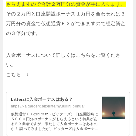
もらえますので合計２万円分の資金が手に入ります。
その２万円と口座開設ボーナス１万円を合わせれば３
万円分の資金で仮想通貨ＦＸができますので想定資金
の３倍分です。
入金ボーナスについて詳しくはこちらをご覧くださ
い。
こちら ↓
bitterzに入金ボーナスはある？
https://kaigaidefx.biz/bitte/nyuukinjibonus/
仮想通貨ＦＸのbitterz（ビッターズ） 口座開設時に
５０００円分のボーナスがもらえるという特典があ
るＦＸ業者ですが、果たして入金ボーナスはあるの
か？ 調べてみましたが、ビッターズは入金ボーナス
があるが、常設されている …