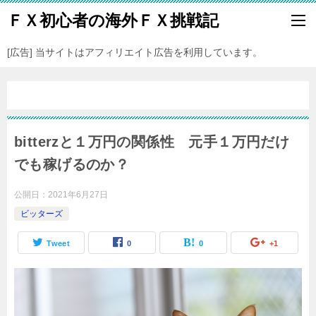
ＦＸ初心者の海外ＦＸ挑戦記
[広告] 当サイトはアフィリエイト広告を利用しています。
bitterzと１万円の関係性 元手１万円だけ
でも稼げるのか？
公開日：
2021年6月27日
ビッターズ
Tweet
0
0
+1