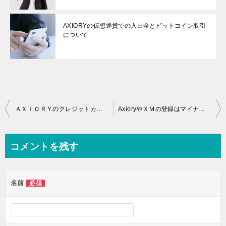
AXIORYの仮想通貨での入出金とビットコイン取引
について
投
ＡＸＩＯＲＹのクレジットカードやデビットカードによる出金について
AxioryやＸＭの登録はマイナンバーなしでも大丈夫？
稿
ナ
コメントを残す
ビ
ゲ
名前
必須
ー
シ
ョ